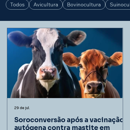
Todos
Avicultura
Bovinocultura
Suinocu
29 de jul.
Soroconversão após a vacinação
autógena contra mastite em