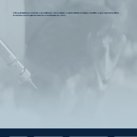
O Blog da Inata traz conteúdo especializado sobre criação e saúde animal, com artigos científicos que exploram práticas
modernas, tecnologias inovadoras e tendências do setor.