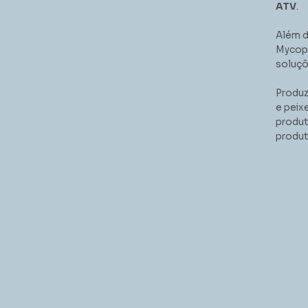
ATV
.
Além d
Mycopl
soluçõ
Produ
e peix
produt
produt