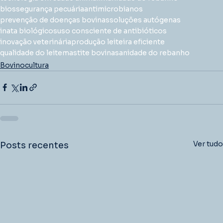
biossegurança pecuária
antimicrobianos
prevenção de doenças bovinas
soluções autógenas
inata biológicos
uso consciente de antibióticos
inovação veterinária
produção leiteira eficiente
qualidade do leite
mastite bovina
sanidade do rebanho
Bovinocultura
Ver tudo
Posts recentes