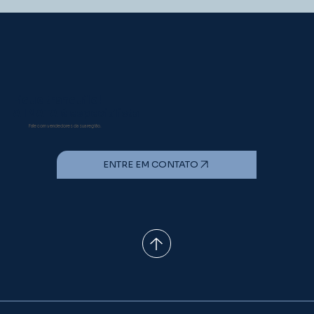
Como o manejo de ordenha pode
influenciar a ocorrência de mastite
em vacas leiteiras?
Fique tranquilo!
A INATA é especialista
Fale com vendedores da sua região.
ENTRE EM CONTATO