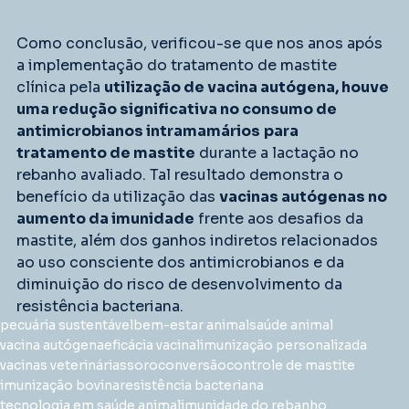
Como conclusão, verificou-se que nos anos após 
a implementação do tratamento de mastite 
clínica pela 
utilização de vacina autógena, houve 
uma redução significativa no consumo de 
antimicrobianos intramamários
para 
tratamento de mastite
 durante a lactação no 
rebanho avaliado. Tal resultado demonstra o 
benefício da utilização das 
vacinas autógenas no 
aumento da imunidade
 frente aos desafios da 
mastite, além dos ganhos indiretos relacionados 
ao uso consciente dos antimicrobianos e da 
diminuição do risco de desenvolvimento da 
resistência bacteriana.
pecuária sustentável
bem-estar animal
saúde animal
vacina autógena
eficácia vacinal
imunização personalizada
vacinas veterinárias
soroconversão
controle de mastite
imunização bovina
resistência bacteriana
tecnologia em saúde animal
imunidade do rebanho