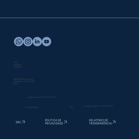
Vacinas
Vivas
Inativadas
Autógenas
Nossa Sede
BR-365, KM-615 - Alvorada,
Uberlândia - MG, 38407-180
Brasil
sac@inata.com.br
/
+55 34 3277-1400
comex@inata.global
/
+55 34 3277-1400
Peru
Estados Unidos
RELATÓRIO DE
POLÍTICA DE
SAC
TRANSPARÊNCIA
PRIVACIDADE