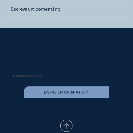
Escreva um comentário
Doença de Gumboro: Como a
tecnologia Imunocomplexo pode
elevar o padrão sanitário da
avicultura brasileira
Fique tranquilo!
A INATA é especialista
Fale com vendedores da sua região.
ENTRE EM CONTATO