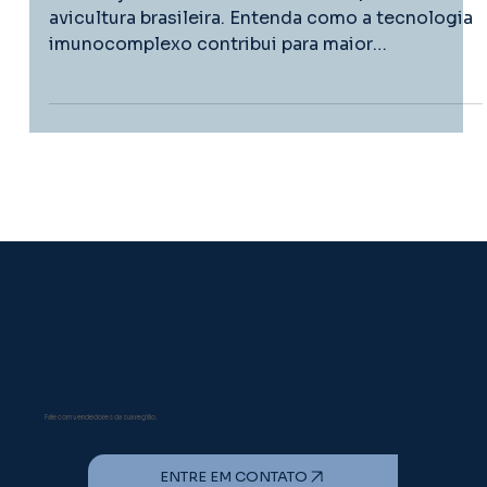
avicultura brasileira
A Doença de Gumboro continua impactando a
avicultura brasileira. Entenda como a tecnologia
imunocomplexo contribui para maior
previsibilidade sanitária e proteção das aves.
Fique tranquilo!
A INATA é especialista
Fale com vendedores da sua região.