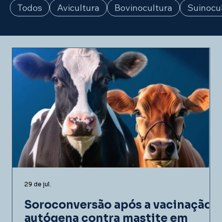
Todos
Avicultura
Bovinocultura
Suinocu
29 de jul.
Soroconversão após a vacinação
autógena contra mastite em