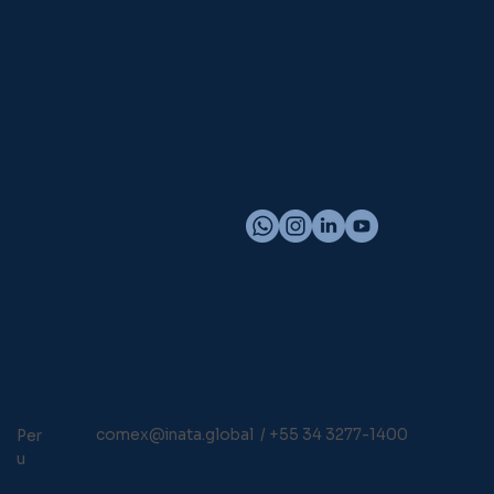
comex@inata.global
/
+55 34 3277-1400
Per
U