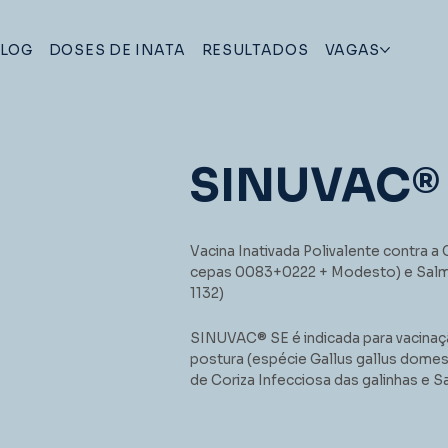
LOG
DOSES DE INATA
RESULTADOS
VAGAS
SINUVAC® 
Vacina Inativada Polivalente contra a 
cepas 0083+0222 + Modesto) e Salmon
1132)
SINUVAC® SE é indicada para vacinaçã
postura (espécie Gallus gallus dome
de Coriza Infecciosa das galinhas e 