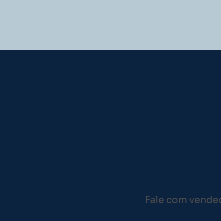
Fique tr
A INATA 
Fale com vended