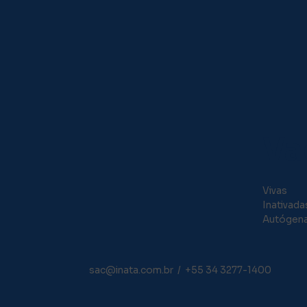
Va
Vivas
Inativada
Autógen
sac@inata.com.br
/
+55 34 3277-1400