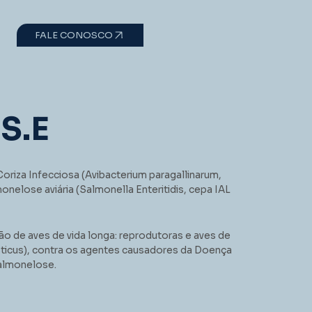
FALE CONOSCO
S.E
Coriza Infecciosa (Avibacterium paragallinarum,
elose aviária (Salmonella Enteritidis, cepa IAL
o de aves de vida longa: reprodutoras e aves de
sticus), contra os agentes causadores da Doença
Salmonelose.