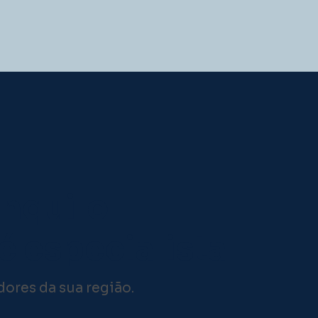
anquilo!
é especialista
ores da sua região.