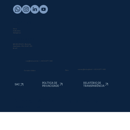
Vacinas
Vivas
Inativadas
Autógenas
Nossa Sede
BR-365, KM-615 - Alvorada,
Uberlândia - MG, 38407-180
Brasil
sac@inata.com.br
/
+55 34 3277-1400
comex@inata.global
/
+55 34 3277-1400
Peru
Estados Unidos
RELATÓRIO DE
POLÍTICA DE
SAC
TRANSPARÊNCIA
PRIVACIDADE
Copyright © 2025. Todos os direitos
reservados.