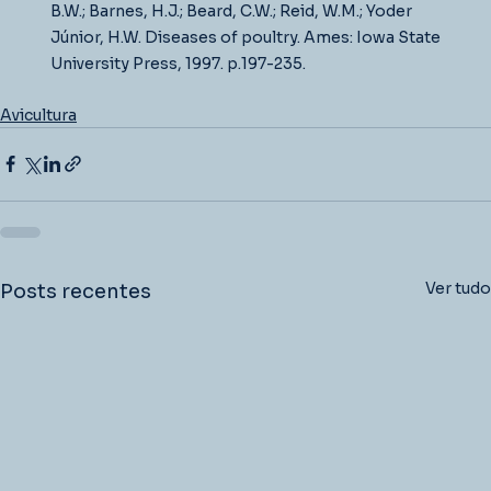
B.W.; Barnes, H.J.; Beard, C.W.; Reid, W.M.; Yoder 
Júnior, H.W. Diseases of poultry. Ames: Iowa State 
University Press, 1997. p.197-235.
Avicultura
Ver tudo
Posts recentes