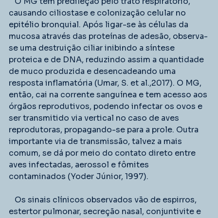
   O MG tem predileção pelo trato respiratório, 
causando ciliostase e colonização celular no 
epitélio bronquial. Após ligar-se às células da 
mucosa através das proteínas de adesão, observa-
se uma destruição ciliar inibindo a síntese 
proteica e de DNA, reduzindo assim a quantidade 
de muco produzida e desencadeando uma 
resposta inflamatória (Umar, S. et al.,2017). O MG, 
então, cai na corrente sanguínea e tem acesso aos 
órgãos reprodutivos, podendo infectar os ovos e 
ser transmitido via vertical no caso de aves 
reprodutoras, propagando-se para a prole. Outra 
importante via de transmissão, talvez a mais 
comum, se dá por meio do contato direto entre 
aves infectadas, aerossol e fômites 
contaminados (Yoder Júnior, 1997).
   Os sinais clínicos observados vão de espirros, 
estertor pulmonar, secreção nasal, conjuntivite e 