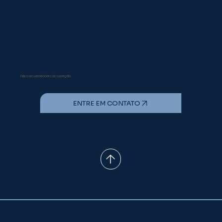
Doença de Gumboro: Como a
tecnologia Imunocomplexo pode
elevar o padrão sanitário da
avicultura brasileira
Fique tranquilo!
A INATA é especialista
Fale com vendedores da sua região.
ENTRE EM CONTATO