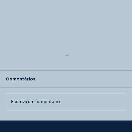
Comentários
Escreva um comentário
Como fazer o controle de mastite
em vacas leiteiras?