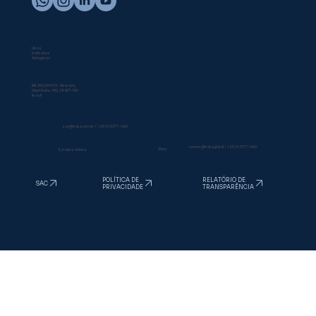
Vacinas
Vivas
Inativadas
Autógenas
Nossa Sede
BR-365, KM-615 - Alvorada,
Uberlândia - MG, 38407-180
Brasil
sac@inata.com.br
/
+55 34 3277-1400
comex@inata.global
/
+55 34 3277-1400
Peru
Estados Unidos
RELATÓRIO DE
POLÍTICA DE
SAC
TRANSPARÊNCIA
PRIVACIDADE
Copyright © 2025. Todos os direitos
reservados.