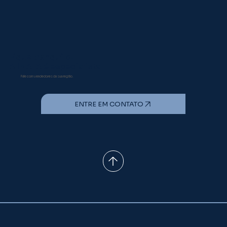
Isknv Em Tilápias: Vírus Emergente Que
Desafia as Pisciculturas Brasileiras
Fique tranquilo!
A INATA é especialista
Fale com vendedores da sua região.
ENTRE EM CONTATO