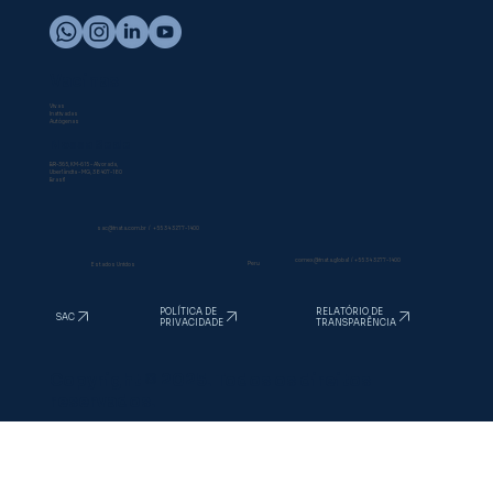
Vacinas
Vivas
Inativadas
Autógenas
Nossa Sede
BR-365, KM-615 - Alvorada,
Uberlândia - MG, 38407-180
Brasil
sac@inata.com.br
/
+55 34 3277-1400
comex@inata.global
/
+55 34 3277-1400
Peru
Estados Unidos
RELATÓRIO DE
POLÍTICA DE
SAC
TRANSPARÊNCIA
PRIVACIDADE
Copyright © 2025. Todos os direitos
reservados.