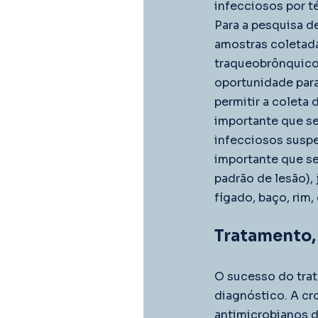
infecciosos por té
Para a pesquisa d
amostras coletada
traqueobrônquicos
oportunidade para 
permitir a coleta
importante que s
infecciosos suspei
importante que se
padrão de lesão)
fígado, baço, rim,
Tratamento,
O sucesso do tra
diagnóstico. A cro
antimicrobianos d