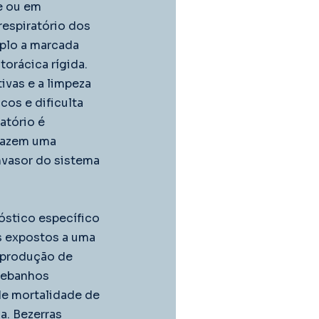
e ou em 
espiratório dos 
lo a marcada 
orácica rígida. 
vas e a limpeza 
os e dificulta 
atório é 
fazem uma 
nvasor do sistema 
óstico específico 
s expostos a uma 
 produção de 
rebanhos 
de mortalidade de 
a. Bezerras 