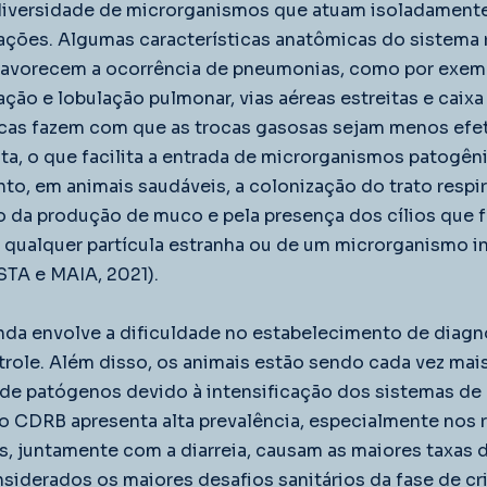
 diversidade de microrganismos que atuam isoladament
ações. Algumas características anatômicas do sistema r
avorecem a ocorrência de pneumonias, como por exemp
ão e lobulação pulmonar, vias aéreas estreitas e caixa t
icas fazem com que as trocas gasosas sejam menos efeti
ta, o que facilita a entrada de microrganismos patogênic
nto, em animais saudáveis, a colonização do trato respir
 da produção de muco e pela presença dos cílios que 
 qualquer partícula estranha ou de um microrganismo i
STA e MAIA, 2021).
nda envolve a dificuldade no estabelecimento de diagn
role. Além disso, os animais estão sendo cada vez mai
de patógenos devido à intensificação dos sistemas de
 o CDRB apresenta alta prevalência, especialmente nos 
is, juntamente com a diarreia, causam as maiores taxas 
siderados os maiores desafios sanitários da fase de cri