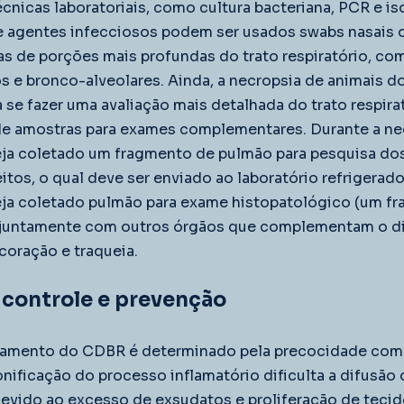
cnicas laboratoriais, como cultura bacteriana, PCR e is
e agentes infecciosos podem ser usados swabs nasais ou
s de porções mais profundas do trato respiratório, co
 e bronco-alveolares. Ainda, a necropsia de animais d
se fazer uma avaliação mais detalhada do trato respirat
 de amostras para exames complementares. Durante a nec
eja coletado um fragmento de pulmão para pesquisa do
tos, o qual deve ser enviado ao laboratório refrigerado.
ja coletado pulmão para exame histopatológico (um fr
, juntamente com outros órgãos que complementam o d
 coração e traqueia. 
 controle e prevenção
tamento do CDBR é determinado pela precocidade com q
nificação do processo inflamatório dificulta a difusão 
evido ao excesso de exsudatos e proliferação de tecido