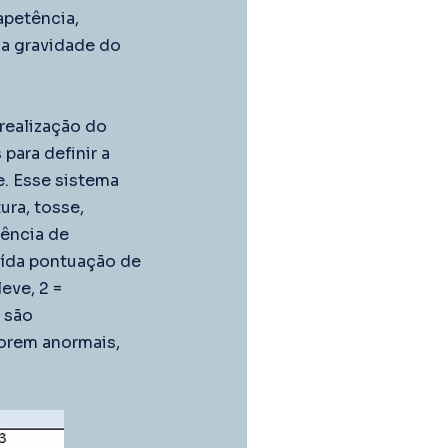
apetência, 
a gravidade do 
ealização do 
ara definir a 
. Esse sistema 
ra, tosse, 
ência de 
uída pontuação de 
eve, 2 = 
 são 
orem anormais, 