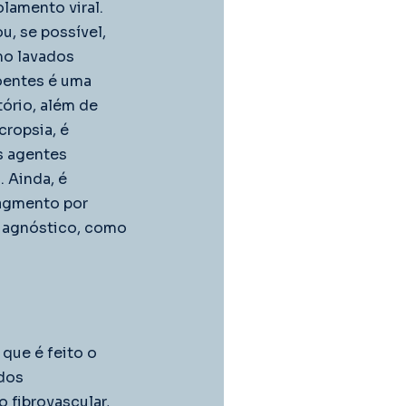
olamento viral.
, se possível, 
mo lavados 
oentes é uma 
ório, além de 
ropsia, é 
s agentes 
 Ainda, é 
agmento por 
iagnóstico, como 
ue é feito o 
dos 
 fibrovascular, 