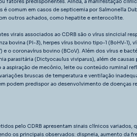
ou fatores predisponentes. Ainda, a manifestação clíni
ios é comum em casos de septicemia por Salmonella Dub
m outros achados, como hepatite e enterocolite.
tes virais associados ao CDRB são o vírus sincicial resp
nza bovina (PI-3), herpes vírus bovino tipo-1 (BoHV-1), ví
V) e o coronavírus bovino (BCoV). Além dos vírus e bact
a parasitária (Dictyocaulus viviparus), além de causas 
 a aspiração de mecônio, leite ou conteúdo ruminal refl
ariações bruscas de temperatura e ventilação inadequ
ém podem predispor ao desenvolvimento de doenças res
idos pelo CDRB apresentam sinais clínicos variados, 
sendo os principais observados: dispneia, aumento da fr