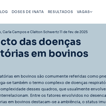
LOG
DOSES DE INATA
RESULTADOS
VAGAS
o, Carla Campos e Claiton Schwertz
11 de fev. de 2025
cto das doenças
atórias em bovinos
ratórias em bovinos são comumente referidas como pn
ga-se também o termo complexo de doenças respiratór
complexidade desses quadros, que usualmente envolve
nterrelacionam. Entre os fatores envolvidos no desen
rias em bovinos destacam-se a ambiência, o status im