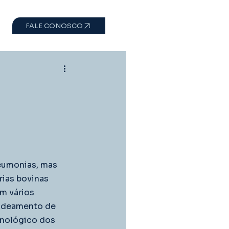
FALE CONOSCO
eumonias, mas 
ias bovinas 
m vários 
cadeamento de 
unológico dos 