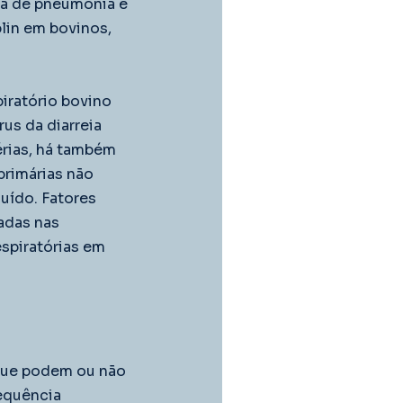
ca de pneumonia e 
lin em bovinos, 
iratório bovino 
rus da diarreia 
érias, há também 
primárias não 
uído. Fatores 
adas nas 
piratórias em 
que podem ou não 
equência 