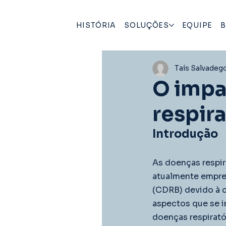
HISTÓRIA
SOLUÇÕES
EQUIPE
B
Taís Salvadeg
O impa
respir
Introdução
As doenças respi
atualmente empre
(CDRB) devido à 
aspectos que se i
doenças respirató