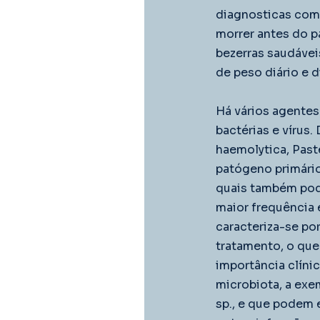
diagnosticas com
morrer antes do p
bezerras saudáve
de peso diário e 
Há vários agente
bactérias e vírus.
haemolytica, Past
patógeno primário
quais também pode
maior frequência 
caracteriza-se po
tratamento, o que
importância clíni
microbiota, a exe
sp., e que podem 