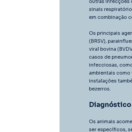
outras infecções 
sinais respiratór
em combinação co
Os principais agen
(BRSV), parainflue
viral bovina (BVD
casos de pneumoni
infecciosas, como
ambientais como v
instalações tamb
bezerros. 
Diagnóstico
Os animais acomet
ser específicos, 