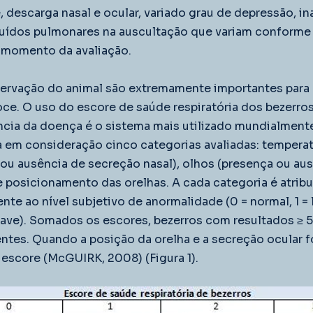
e, descarga nasal e ocular, variado grau de depressão, in
 ruídos pulmonares na auscultação que variam conforme 
 momento da avaliação. 
ervação do animal são extremamente importantes para r
ce. O uso do escore de saúde respiratória dos bezerros p
cia da doença é o sistema mais utilizado mundialmente
 em consideração cinco categorias avaliadas: temperatu
 ou ausência de secreção nasal), olhos (presença ou aus
e posicionamento das orelhas. A cada categoria é atrib
nte ao nível subjetivo de anormalidade (0 = normal, 1 = l
ave). Somados os escores, bezerros com resultados ≥ 5
tes. Quando a posição da orelha e a secreção ocular f
 escore (McGUIRK, 2008) (Figura 1).