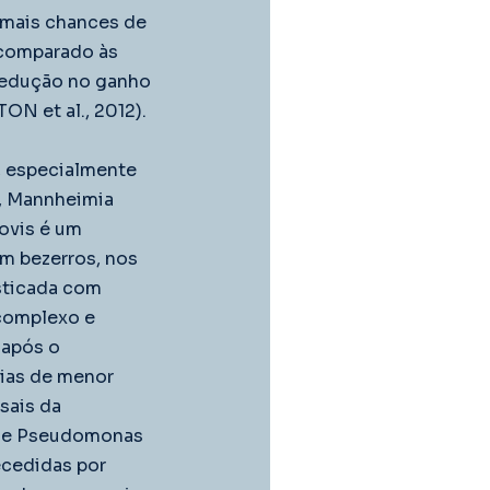
mais chances de 
 comparado às 
edução no ganho 
ON et al., 2012).
 especialmente 
s, Mannheimia 
ovis é um 
m bezerros, nos 
sticada com 
complexo e 
 após o 
rias de menor 
sais da 
p. e Pseudomonas 
ecedidas por 