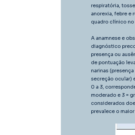
respiratória, toss
anorexia, febre e
quadro clínico no
A anamnese e obs
diagnóstico preco
presença ou ausên
de pontuação leva
narinas (presença
secreção ocular) 
0 a 3, corresponde
moderado e 3 = gr
considerados doen
prevalece o maior