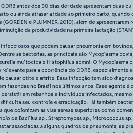
 CDRB antes dos 90 dias de idade apresentam duas ou 
arto ou ainda atrasar a idade ao primeiro parto, quando
is (GORDEN e PLUMMER, 2010), além de apresentarem r
diminuição da produtividade na primeira lactação (STANT
s infecciosos que podem causar pneumonia em bovinos,
 Dentre as bactérias, as principais são Mycoplasma bovi
eurella multocida e Histophilus somni. O Mycoplasma b
 relevante para a ocorrência do CDRB, especialmente e
 causar otite e artrite. Essa infecção tem sido diagno
em fazendas no Brasil nos últimos anos. Esse agente é 
r persistir em rebanhos e indivíduos infectados, mesmo
 dificulta seu controle e erradicação. Há também bacté
ca que colonizam as vias aéreas superiores como comen
mplo de Bacillus sp., Streptomyces sp., Micrococcus s
estar associadas a alguns quadros de pneumonia, se pr