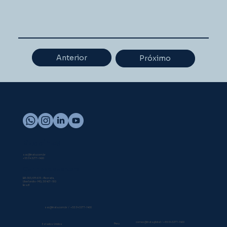
Anterior
Próximo
Vaccines
sac@inata.com.br
+55 34 3277-1400
Our Headquarters
BR-365, KM-615 - Alvorada,
Uberlandia - MG, 38407-180
Brazil
sac@inata.com.br
/
+55 34 3277-1400
comex@inata.global
/
+55 34 3277-1400
Peru
Estados Unidos