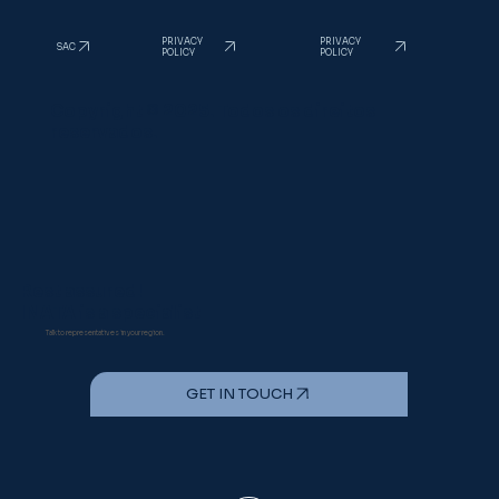
PRIVACY
PRIVACY
SAC
POLICY
POLICY
Copyright © 2025. Todos os direitos
reservados.
Rest assured!
INATA is a specialist
Talk to representatives in your region.
GET IN TOUCH