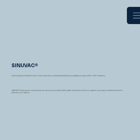
SINUVAC®
Vacina Inativada Trivalente contra a Coriza Infecciosa, contendo Avibacterium paragallinarum cepas 0083 + 0222 + Modesto
SINUVAC® é indicada para vacinação de aves de postura (espécie Gallus gallus domesticus) contra os agentes causadores da Doença de Coriza
Infecciosa das galinhas.