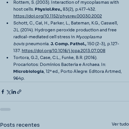
Rottem, S. (2003). Interaction of mycoplasmas with 
host cells. 
Physiol.Rev.,
 83(2), p.417-432. 
https://doi.org/10.1152/physrev.00030.2002
Schott, C., Cai, H., Parker, L., Bateman, K.G., Caswell, 
J.L. (2014). Hydrogen peroxide production and free 
radical-mediated cell stress in 
Mycoplasma 
bovis
 pneumonia. 
J. Comp. Pathol.,
 150 (2-3), p.127-
137. 
https://doi.org/10.1016/j.jcpa.2013.07.008
Tortora, G.J., Case, C.L., Funke, B.R. (2016). 
Procariotos: Domínios Bacteria e Archaea. In: 
Microbiologia
, 12ª ed., Porto Alegre: Editora Artmed, 
964p.
Ver tudo
Posts recentes