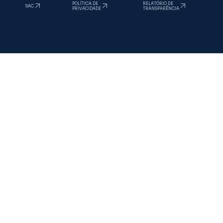
RELATÓRIO DE
POLÍTICA DE
SAC
TRANSPARÊNCIA
PRIVACIDADE
Copyright © 2025. Todos os direitos
reservados.