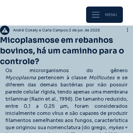
MENU
André Cokely e Carla Campos
2 de jun. de 2025
Micoplasmose em rebanhos
bovinos, há um caminho para o
controle?
Os microrganismos do gênero 
Mycoplasma
 pertencem à classe 
Mollicutes
 e se 
diferem das demais bactérias por não possuir 
parede celular rígida, tendo apenas uma membrana 
trilaminar (Razin et al., 1998). De tamanho reduzido, 
entre 0,1 a 0,25 µm, foram considerados 
inicialmente como vírus e são capazes de produzir 
filamentos semelhantes aos fungos, característica 
que originou sua nomenclatura (do grego, 
mykes 
= 