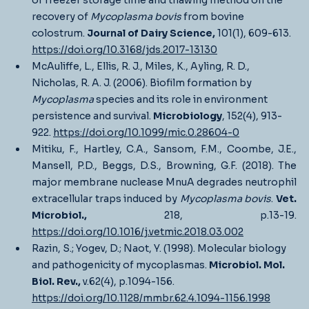
of freezer storage time and thawing method on the 
recovery of 
Mycoplasma bovis
 from bovine 
colostrum. 
Journal of Dairy Science,
 101(1), 609-613. 
https://doi.org/10.3168/jds.2017-13130
McAuliffe, L., Ellis, R. J., Miles, K., Ayling, R. D., 
Nicholas, R. A. J. (2006). Biofilm formation by 
Mycoplasma 
species and its role in environment 
persistence and survival. 
Microbiology
, 152(4), 913-
922. 
https://doi.org/10.1099/mic.0.28604-0
Mitiku, F., Hartley, C.A., Sansom, F.M., Coombe, J.E., 
Mansell, P.D., Beggs, D.S., Browning, G.F. (2018). The 
major membrane nuclease MnuA degrades neutrophil 
extracellular traps induced by 
Mycoplasma bovis
. 
Vet. 
Microbiol.,
 218, p.13-19. 
https://doi.org/10.1016/j.vetmic.2018.03.002
Razin, S.; Yogev, D.; Naot, Y. (1998). Molecular biology 
and pathogenicity of mycoplasmas. 
Microbiol. Mol. 
Biol. Rev.,
 v.62(4), p.1094-156. 
https://doi.org/10.1128/mmbr.62.4.1094-1156.1998