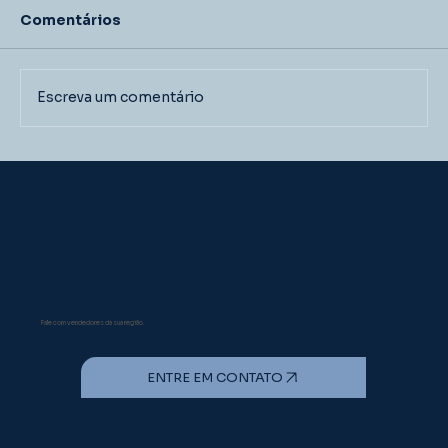
Comentários
Escreva um comentário
ROTAVÍRUS DO GRUPO C: UM
AGENTE SUBESTIMADO NA
DIARREIA NEONATAL DE LEITÕES NO
BRASIL
Fique tranquilo!
A INATA é especialista
Fale com vendedores da sua região.
ENTRE EM CONTATO