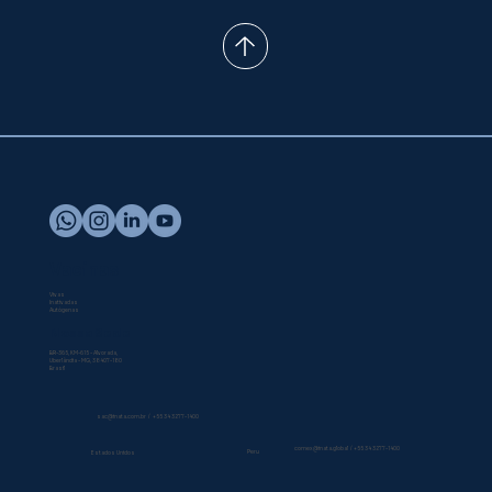
Vacinas
Vivas
Inativadas
Autógenas
Nossa Sede
BR-365, KM-615 - Alvorada,
Uberlândia - MG, 38407-180
Brasil
sac@inata.com.br
/
+55 34 3277-1400
comex@inata.global
/
+55 34 3277-1400
Peru
Estados Unidos