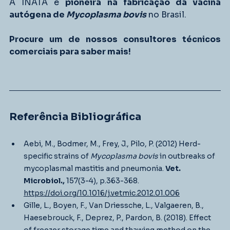
A INATA é 
pioneira na fabricação da vacina 
autógena de 
Mycoplasma bovis
 no Brasil. 
Procure um de nossos consultores técnicos 
comerciais para saber mais!
Referência Bibliográfica
Aebi, M., Bodmer, M., Frey, J., Pilo, P. (2012) Herd-
specific strains of 
Mycoplasma bovis
 in outbreaks of 
mycoplasmal mastitis and pneumonia. 
Vet. 
Microbiol.,
 157(3-4), p.363-368. 
https://doi.org/10.1016/j.vetmic.2012.01.006
Gille, L., Boyen, F., Van Driessche, L., Valgaeren, B., 
Haesebrouck, F., Deprez, P., Pardon, B. (2018). Effect 