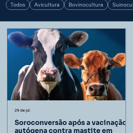
Todos
Avicultura
Bovinocultura
Suinocu
29 de jul.
Soroconversão após a vacinação
autógena contra mastite em