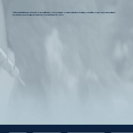
O Blog da Inata traz conteúdo especializado sobre criação e saúde animal, com artigos científicos que exploram práticas
modernas, tecnologias inovadoras e tendências do setor.