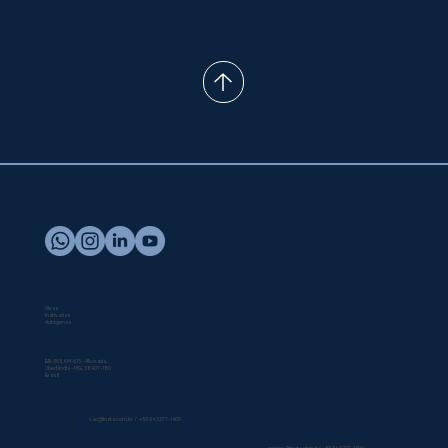
ENTRE EM CONTATO
Vacinas
Vivas
Inativadas
Autógenas
Nossa Sede
BR-365, KM-615 - Alvorada,
Uberlândia - MG, 38407-180
Brasil