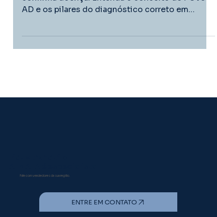
PCV3 na suinocultura: a detecção por PCR não
confirma doença. Entenda o conceito de PCV3-
AD e os pilares do diagnóstico correto em
campo.
Fique tranquilo!
A INATA é especialista
Fale com vendedores da sua região.