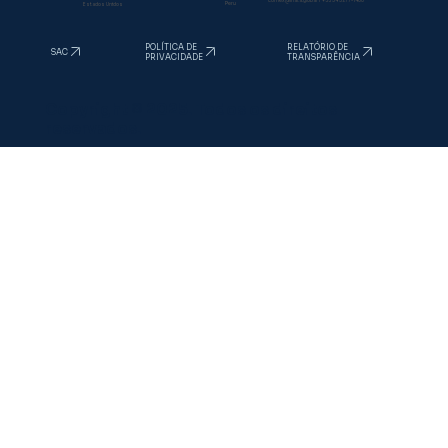
sac@inata.com.br
/
+55 34 3277-1400
comex@inata.global
/
+55 34 3277-1400
Peru
Estados Unidos
RELATÓRIO DE
POLÍTICA DE
SAC
TRANSPARÊNCIA
PRIVACIDADE
Copyright © 2025. Todos os direitos
reservados.