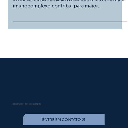
A Doença de Gumboro continua impactando a
avicultura brasileira. Entenda como a tecnologia
imunocomplexo contribui para maior
previsibilidade sanitária e proteção das aves.
Fique tranquilo!
A INATA é especialista
Fale com vendedores da sua região.