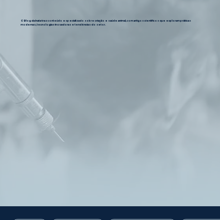
O Blog da Inata traz conteúdo especializado sobre criação e saúde animal, com artigos científicos que exploram práticas
modernas, tecnologias inovadoras e tendências do setor.