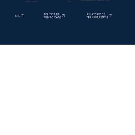
sac@inata.com.br
/
+55 34 3277-1400
comex@inata.global
/
+55 34 3277-1400
Peru
Estados Unidos
RELATÓRIO DE
POLÍTICA DE
SAC
TRANSPARÊNCIA
PRIVACIDADE
Copyright © 2025. Todos os direitos
reservados.