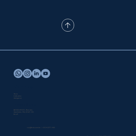
ENTRE EM CONTATO
Vacinas
Vivas
Inativadas
Autógenas
Nossa Sede
BR-365, KM-615 - Alvorada,
Uberlândia - MG, 38407-180
Brasil