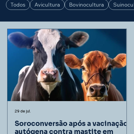
Todos
Avicultura
Bovinocultura
Suinocu
29 de jul.
Soroconversão após a vacinação
autógena contra mastite em