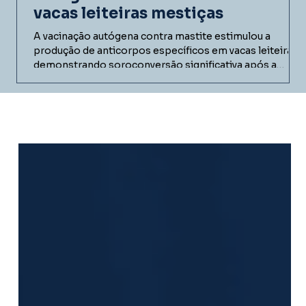
vacas leiteiras mestiças
A vacinação autógena contra mastite estimulou a
produção de anticorpos específicos em vacas leiteiras,
demonstrando soroconversão significativa após a
imunização. Conheça os resultados do estudo realizado
em fazenda comercial e entenda como vacinas
autógenas podem contribuir para programas de
controle da mastite bovina.