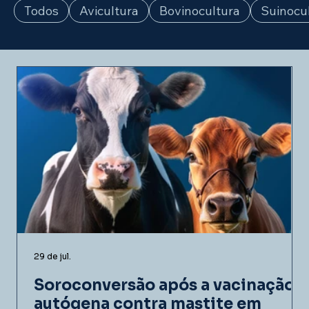
Todos
Avicultura
Bovinocultura
Suinocu
29 de jul.
Soroconversão após a vacinação
autógena contra mastite em