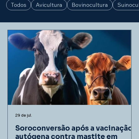
Todos
Avicultura
Bovinocultura
Suinocu
29 de jul.
Soroconversão após a vacinação
autógena contra mastite em