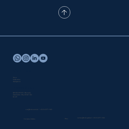
ENTRE EM CONTATO
Vacinas
Vivas
Inativadas
Autógenas
Nossa Sede
BR-365, KM-615 - Alvorada,
Uberlândia - MG, 38407-180
Brasil