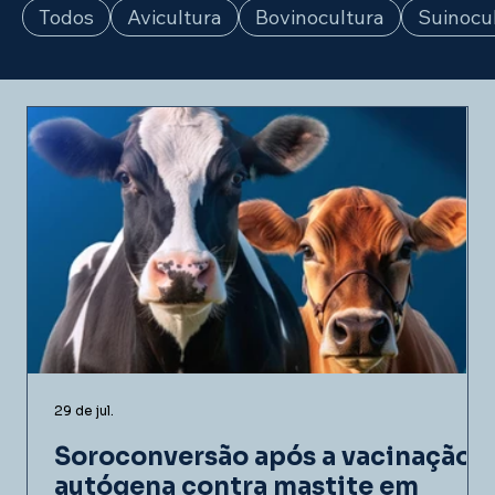
Todos
Avicultura
Bovinocultura
Suinocu
29 de jul.
Soroconversão após a vacinação
autógena contra mastite em