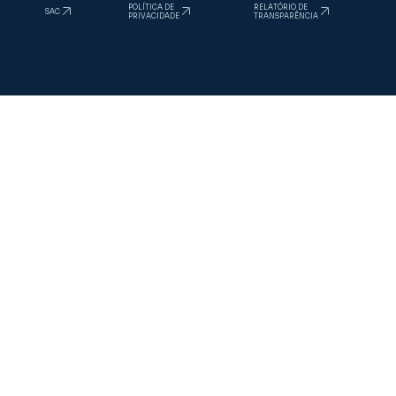
sac@inata.com.br
/
+55 34 3277-1400
comex@inata.global
/
+55 34 3277-1400
Peru
Estados Unidos
RELATÓRIO DE
POLÍTICA DE
SAC
TRANSPARÊNCIA
PRIVACIDADE
Copyright © 2025. Todos os direitos
reservados.