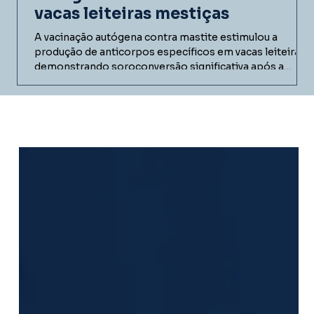
vacas leiteiras mestiças
A vacinação autógena contra mastite estimulou a
produção de anticorpos específicos em vacas leiteiras,
demonstrando soroconversão significativa após a
imunização. Conheça os resultados do estudo realizado
em fazenda comercial e entenda como vacinas
autógenas podem contribuir para programas de
controle da mastite bovina.