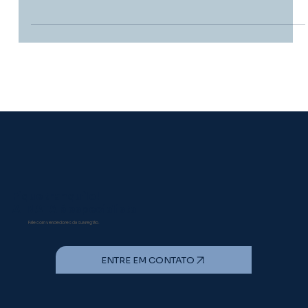
CIRCOVIRUS SUÍNO 3
PCV3 na suinocultura: a detecção por PCR não
confirma doença. Entenda o conceito de PCV3-
AD e os pilares do diagnóstico correto em
campo.
Fique tranquilo!
A INATA é especialista
Fale com vendedores da sua região.